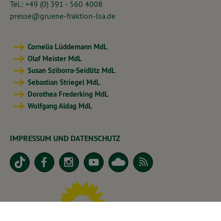
Tel.: +49 (0) 391 - 560 4008
presse@gruene-fraktion-lsa.de
Cornelia Lüddemann MdL
Olaf Meister MdL
Susan Sziborra-Seidlitz MdL
Sebastian Striegel MdL
Dorothea Frederking MdL
Wolfgang Aldag MdL
IMPRESSUM UND DATENSCHUTZ