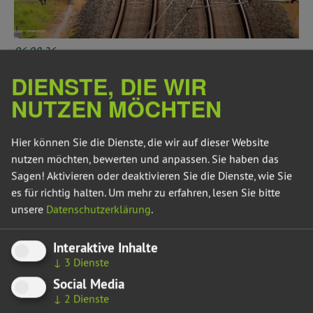
06.08.26
MEHRKOSTEN OHNE PLAN
DIENSTE, DIE WIR
Landesregierung muss jetzt liefern - Die Rechnung ist
NUTZEN MÖCHTEN
geklärt, aber der Fahrplan fehlt
Kostenexplosion bei der S-Bahn Leipzig-Zeitz-Gera im
Hier können Sie die Dienste, die wir auf dieser Website
Mitteldeutschen Revier
nutzen möchten, bewerten und anpassen. Sie haben das
Sagen! Aktivieren oder deaktivieren Sie die Dienste, wie Sie
Die Landesregierung nennt keinen aktuellen Kostenstand,
es für richtig halten.
Um mehr zu erfahren, lesen Sie bitte
obwohl für Leipzig–Zeitz bereits eine Vorplanung mit
unsere
Datenschutzerklärung
.
Kostenschätzung vorliegt. Sie erklärt auch nicht, welche
Bauteile teurer geworden sind und wie groß die bisherige
Interaktive Inhalte
Steigerung ist. Beim Zeitplan bleibt die Antwort auf unsere
↓
3
Dienste
Kleine Anfrage auffällig still. Die DB nennt öffentlich einen
voraussichtlichen Baubeginn 2031 und eine
Social Media
Inbetriebnahme 2035.
↓
2
Dienste