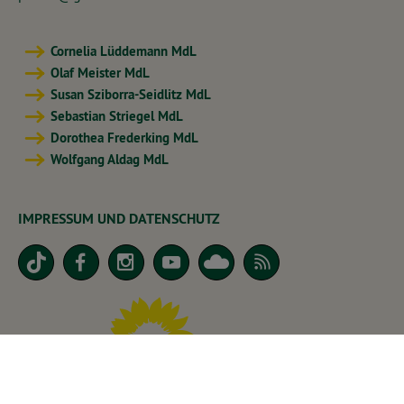
Cornelia Lüddemann MdL
Olaf Meister MdL
Susan Sziborra-Seidlitz MdL
Sebastian Striegel MdL
Dorothea Frederking MdL
Wolfgang Aldag MdL
IMPRESSUM UND DATENSCHUTZ