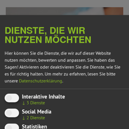
DIENSTE, DIE WIR
NUTZEN MÖCHTEN
Hier können Sie die Dienste, die wir auf dieser Website
nutzen möchten, bewerten und anpassen. Sie haben das
Sagen! Aktivieren oder deaktivieren Sie die Dienste, wie Sie
es für richtig halten.
Um mehr zu erfahren, lesen Sie bitte
unsere
Datenschutzerklärung
.
08.02.22
IMPFQUOTE DURCH DIREKTE ANSPRACHE
STEIGERN
Interaktive Inhalte
↓
3
Dienste
Vor dem Sozialausschuss am morgigen Mittwoch fordert
Social Media
die Landtagsfraktion Bündnis 90/Die Grünen erneut die
↓
2
Dienste
Landesregierung auf, eine zielgruppenspezifische
Statistiken
Impfkampagne in Sachsen-Anhalt auf den Weg zu bringen.