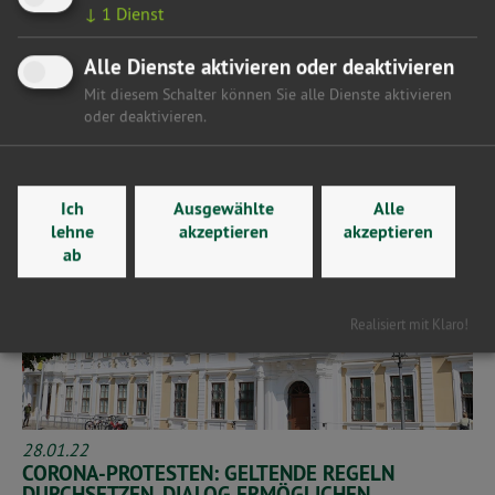
↓
1
Dienst
Alle Dienste aktivieren oder deaktivieren
Mit diesem Schalter können Sie alle Dienste aktivieren
Weiterlesen
oder deaktivieren.
Ich
Ausgewählte
Alle
lehne
akzeptieren
akzeptieren
ab
Realisiert mit Klaro!
28.01.22
CORONA-PROTESTEN: GELTENDE REGELN
DURCHSETZEN, DIALOG ERMÖGLICHEN