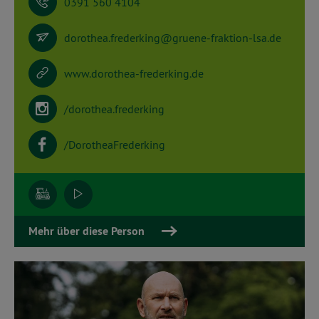
0391 560 4104
dorothea.frederking@gruene-fraktion-lsa.de
www.dorothea-frederking.de
/dorothea.frederking
/DorotheaFrederking
Mehr über diese Person