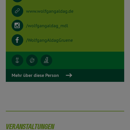
www.wolfgangaldag.de
/wolfgangaldag_mdl
/WolfgangAldagGruene
Mehr über diese Person
VERANSTALTUNGEN