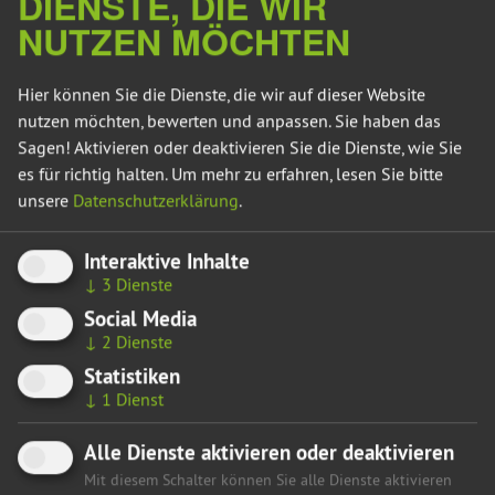
DIENSTE, DIE WIR
Mehr über diese Person
NUTZEN MÖCHTEN
Hier können Sie die Dienste, die wir auf dieser Website
nutzen möchten, bewerten und anpassen. Sie haben das
Sagen! Aktivieren oder deaktivieren Sie die Dienste, wie Sie
es für richtig halten.
Um mehr zu erfahren, lesen Sie bitte
unsere
Datenschutzerklärung
.
Interaktive Inhalte
↓
3
Dienste
Social Media
↓
2
Dienste
Statistiken
↓
1
Dienst
SEBASTIAN STRIEGEL
Alle Dienste aktivieren oder deaktivieren
Sprecher für Demokratie, Innen, Recht, Energie,
Mit diesem Schalter können Sie alle Dienste aktivieren
Digitales Leben, Religion