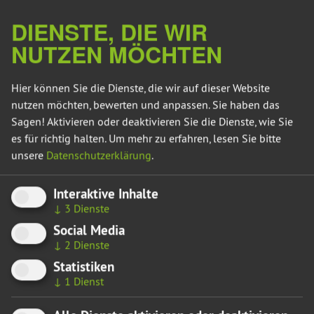
DIENSTE, DIE WIR
NUTZEN MÖCHTEN
Hier können Sie die Dienste, die wir auf dieser Website
nutzen möchten, bewerten und anpassen. Sie haben das
23.07.26
Sagen! Aktivieren oder deaktivieren Sie die Dienste, wie Sie
TIERRETTUNG AUS INDUSTRIELLEN ANLAGEN
KAUM MÖGLICH
es für richtig halten.
Um mehr zu erfahren, lesen Sie bitte
unsere
Datenschutzerklärung
.
Debatte um Stallbrände geht am Kernproblem vorbei
Megaställen werden zur Todesfalle
Interaktive Inhalte
↓
3
Dienste
Zur aktuellen Berichterstattung über Stallbrände, Ursachen
Social Media
und möglichen Präventionen erklärt Dorothea Frederking,
↓
2
Dienste
agrarpolitische Sprecherin der Landtagsfraktion Bündnis
Statistiken
90/Die Grünen:
↓
1
Dienst
„Das grundlegende Problem ist: Aus industriellen