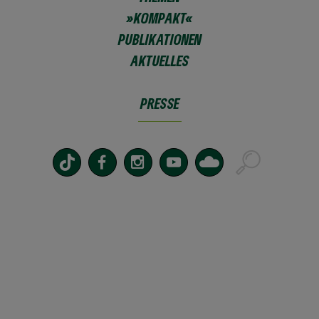
»KOMPAKT«
PUBLIKATIONEN
AKTUELLES
PRESSE
SEBASTIAN STRIEGEL
Sprecher für Demokratie, Innen, Recht, Energie,
Digitales Leben, Religion
Politikwissenschaftler
Betreute Regionen: