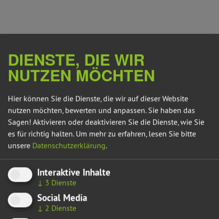
innenpolitischer Sprecher der grünen
Landtagsfraktion:
„Der Vorfall am Flughafen Leipzig/Halle
zeigt eine neue Qualität der Bedrohung. Eine Drohne mit
Sprengvorrichtung im Sicherheitsbereich eines Flughafens
DIENSTE, DIE WIR
ist kein abstraktes Szenario aus Sicherheitsberichten. Das ist
ein Angriff auf unsere offene Gesellschaft, auf kritische
NUTZEN MÖCHTEN
Infrastruktur und auf das Sicherheitsgefühl der Menschen
in Mitteldeutschland.
Hier können Sie die Dienste, die wir auf dieser Website
nutzen möchten, bewerten und anpassen. Sie haben das
Sagen! Aktivieren oder deaktivieren Sie die Dienste, wie Sie
es für richtig halten.
Um mehr zu erfahren, lesen Sie bitte
Weiterlesen
unsere
Datenschutzerklärung
.
Interaktive Inhalte
↓
3
Dienste
Social Media
↓
2
Dienste