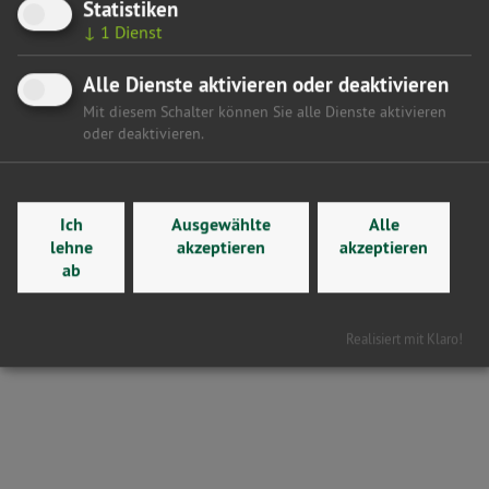
Statistiken
↓
1
Dienst
Alle Dienste aktivieren oder deaktivieren
Mit diesem Schalter können Sie alle Dienste aktivieren
oder deaktivieren.
29.07.26
REICHES BESTGEHÜTETES GEHEIMNIS
Erneuerbare stärken Sachsen-Anhalts Wirtschaft und
Ich
Ausgewählte
Alle
lehne
akzeptieren
akzeptieren
Kommunen. Nachweislich!
ab
Eine neue, von Bundesfossilministerin Reiche bisher
zurückgehaltene Studie zur regionalen Wertschöpfung
Realisiert mit Klaro!
durch erneuerbare Energien zeigt: Windkraft und
Photovoltaik können bis 2033 bundesweit jährlich rund 21
Milliarden Euro direkte Wertschöpfung auslösen. Bis zu
12,4 Milliarden Euro könnten bei regionalen Eigentums-,
Betreiber- und Auftragsstrukturen in den Standortregionen
gebunden werden. Selbst im konservativen Szenario