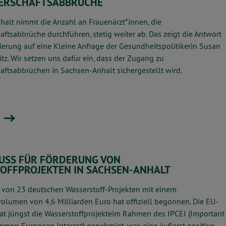
ERSCHAFTSABBRÜCHE
halt nimmt die Anzahl an Frauenärzt*innen, die
aftsabbrüche
durchführen, stetig weiter ab. Das zeigt die Antwort
ierung auf eine Kleine Anfrage der
Gesundheitspolitikerin Susan
itz. Wir setzen uns dafür ein, dass der Zugang zu
ftsabbrüchen in Sachsen-Anhalt sichergestellt wird.
USS FÜR FÖRDERUNG VON
OFFPROJEKTEN IN SACHSEN-ANHALT
 von 23 deutschen Wasserstoff-Projekten mit einem
olumen von 4,6 Milliarden Euro hat offiziell begonnen. Die EU-
t jüngst die Wasserstoffprojekte
im Rahmen des IPCEI (Important
ommon European Interest) genehmigt, was eine äußerst positive