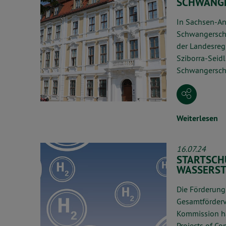
SCHWANG
In Sachsen-An
Schwangersch
der Landesreg
Sziborra-Seidl
Schwangerscha
Weiterlesen
16.07.24
STARTSCH
WASSERST
Die Förderung
Gesamtförderv
Kommission ha
Projects of C