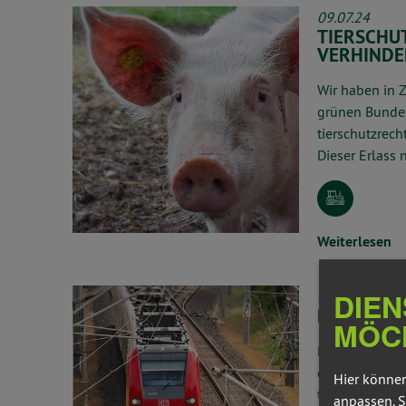
09.07.24
TIERSCHU
VERHIND
Wir haben in 
grünen Bundes
tierschutzrech
Dieser Erlass
Weiterlesen
DIEN
09.07.24
PREIS DES
MÖC
Bei der Sonde
dass das Deuts
Hier können
teurer wird.
anpassen. S