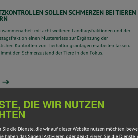
TZKONTROLLEN SOLLEN SCHMERZEN BEI TIEREN
ERN
Zusammenarbeit mit acht weiteren Landtagsfraktionen und der
tagsfraktion einen Mustererlass zur Erg
ä
nzung der
tlichen Kontrollen von Tierhaltungsanlagen erarbeiten lassen.
 nimmt den Schmerzustand der Tiere in den Fokus.
STE, DIE WIR NUTZEN
 DEUTSCHLANDTICKETS MUSS STABIL BLEIBEN
HTEN
rsitzung der Verkehrsminister*innen wurde gestern beschlossen,
chlandticket zwar bleiben soll, ab sehr wahrscheinlich ab 2025
 Sie die Dienste, die wir auf dieser Website nutzen möchten, bew
ie haben das Sagen! Aktivieren oder deaktivieren Sie die Dienste, 