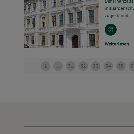
Der Finanzaus
milliardensch
zugestimmt
Weiterlesen
1
...
31
32
33
34
35
3