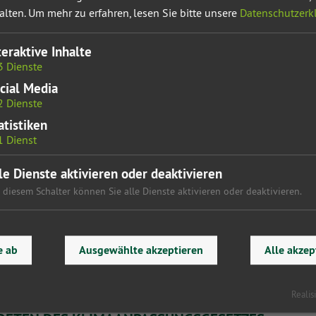
alten.
Um mehr zu erfahren, lesen Sie bitte unsere
Datenschutzerk
teraktive Inhalte
3
Dienste
cial Media
2
Dienste
FÜR WIRTSCHAFT, KLIMASCHUTZ UND FAMILIEN
atistiken
1
Dienst
er Bundeshaushalt 2025 vorgestellt. Wir begrüßen die Einigung.
le Dienste aktivieren oder deaktivieren
 diesem Schalter können Sie alle Dienste aktivieren oder deaktivieren.
e ab
Ausgewählte akzeptieren
Alle akzep
Realis