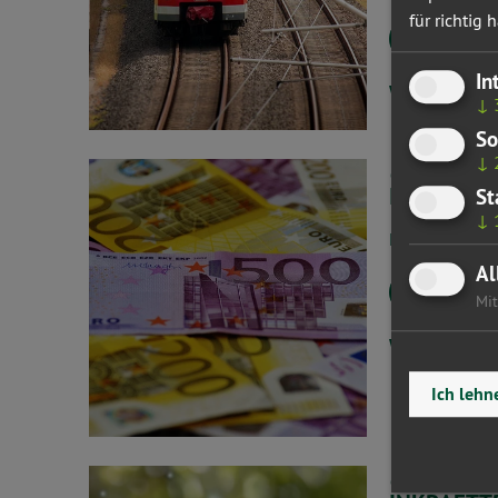
für richtig h
In
Weiterlesen
↓
So
↓
05.07.24
IMPULSE 
St
↓
Heute wurde d
Al
Mit
Weiterlesen
Ich lehn
01.07.24