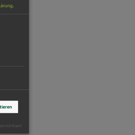
lärung
.
tieren
iert mit Klaro!