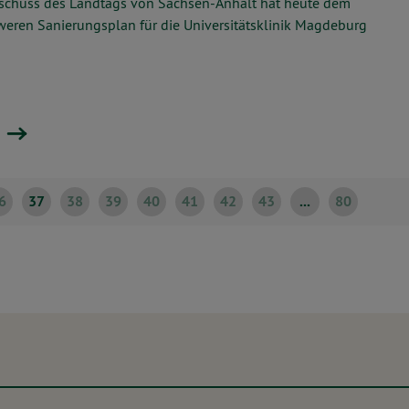
schuss des Landtags von Sachsen-Anhalt hat heute dem
weren Sanierungsplan für die Universitätsklinik Magdeburg
6
37
38
39
40
41
42
43
...
80