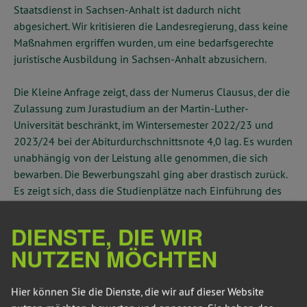
Staatsdienst in Sachsen-Anhalt ist dadurch nicht
abgesichert. Wir kritisieren die Landesregierung, dass keine
Maßnahmen ergriffen wurden, um eine bedarfsgerechte
juristische Ausbildung in Sachsen-Anhalt abzusichern.
Die Kleine Anfrage zeigt, dass der Numerus Clausus, der die
Zulassung zum Jurastudium an der Martin-Luther-
Universität beschränkt, im Wintersemester 2022/23 und
2023/24 bei der Abiturdurchschnittsnote 4,0 lag. Es wurden
unabhängig von der Leistung alle genommen, die sich
bewarben. Die Bewerbungszahl ging aber drastisch zurück.
Es zeigt sich, dass die Studienplätze nach Einführung des
Numerus Clausus nicht mehr vollständig gefüllt werden
konnten. Circa 40 Prozent der Studienplätze im Jurastudium
DIENSTE, DIE WIR
blieben unbesetzt. „Dieser absurde Numerus Clausus erfüllt
NUTZEN MÖCHTEN
nur eine einzige Funktion: Er hält junge interessierte
Menschen von der Bewerbung für das Jurastudium an der
Martin-Luther-Universität ab. Es ist ein ‚Abschreckungs
Hier können Sie die Dienste, die wir auf dieser Website
Clausus‘ und kein Numerus Clausus. Der Numerus Clausus