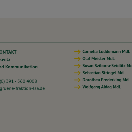
Cornelia Lüddemann MdL
KONTAKT
Olaf Meister MdL
ckwitz
Susan Sziborra-Seidlitz M
und Kommunikation
Sebastian Striegel MdL
Dorothea Frederking MdL
 (0) 391 - 560 4008
Wolfgang Aldag MdL
ruene-fraktion-lsa.de