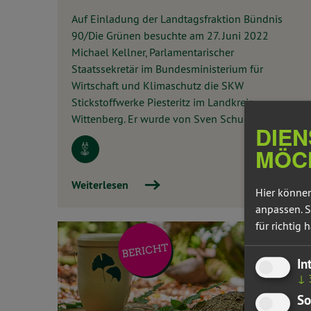
Auf Einladung der Landtagsfraktion Bündnis
90/Die Grünen besuchte am 27. Juni 2022
Michael Kellner, Parlamentarischer
Staatssekretär im Bundesministerium für
Wirtschaft und Klimaschutz die SKW
Stickstoffwerke Piesteritz im Landkreis
Wittenberg. Er wurde von Sven Schulze, ...
DIEN
MÖC
Weiterlesen
Hier können
anpassen. S
für richtig h
In
↓
So