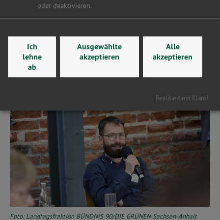
oder deaktivieren.
Sebastian Striegel traf sich morgens mit Frau Schmidt von
der Freien Straffälligenhilfe. Gemeinsam erhielten sie einen
tiefen Einblick in die Entwicklung des Vereins, seine Arbeit
Ich
Ausgewählte
Alle
lehne
akzeptieren
akzeptieren
und die anstehenden Herausforderungen. Sie sprachen
ab
auch über aktuelle Themen, die den Justizvollzug in
Sachsen-Anhalt bewegen.
Realisiert mit Klaro!
Foto: Landtagsfraktion BÜNDNIS 90/DIE GRÜNEN Sachsen-Anhalt