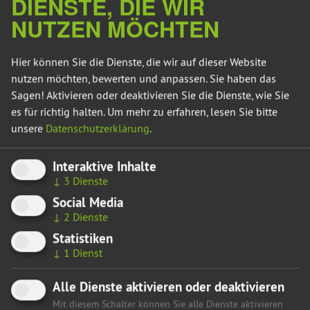
DIENSTE, DIE WIR
NUTZEN MÖCHTEN
Hier können Sie die Dienste, die wir auf dieser Website
nutzen möchten, bewerten und anpassen. Sie haben das
Sagen! Aktivieren oder deaktivieren Sie die Dienste, wie Sie
es für richtig halten.
Um mehr zu erfahren, lesen Sie bitte
unsere
Datenschutzerklärung
.
Foto: Landtagsfraktion BÜNDNIS 90/DIE GRÜNEN Sachsen-Anhalt
Interaktive Inhalte
↓
3
Dienste
Cornelia Lüddemann besuchte die Nahverkehrsgesellschaft
Social Media
Jerichower Land (NJL), einen kommunalen Betrieb, der den
↓
2
Dienste
täglichen Schülertransport organisiert. Trotz knapper Mittel
Statistiken
befördert die NJL rund 5.000 Schüler*innen. Sorgen
↓
1
Dienst
bereiten der Fahrermangel, teure Führerscheine und
fehlende Förderprogramme für den Umstieg auf alternative
Alle Dienste aktivieren oder deaktivieren
Antriebe.
Mit diesem Schalter können Sie alle Dienste aktivieren