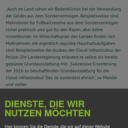
„Auch im Land sehen wir Bedenkliches bei der Verwendung
der Gelder aus dem Sondervermögen. Beispielsweise sind
Mähroboter für Fußballvereine aus dem Sondervermögen
sicher praktisch und gut für den Rasen, aber keine
Investitionen. Im Wirtschaftsplan des Landes finden sich
Maßnahmen, die eigentlich reguläre Haushaltsaufgaben
sind. Beispielsweise der Ausbau der Cloud-Infrastruktur der
Polizei. Die Landesregierung erläutert es selbst als bereits
geplante Grundausstattung mit: „Sukzessive Erweiterung
der 2026 zu beschaffenden Grundausstattung für die
Cloud-Infrastruktur.“ Das ist zumindest ehrlich“, so Meister
und weiter:
„Gleichzeitig fehlen zentrale Zukunftsinvestitionen in die
DIENSTE, DIE WIR
Wärmewende und energetische Sanierung,
NUTZEN MÖCHTEN
klimafreundliche Mobilität (ÖPNV, Radwege, Schiene),
Klimaanpassung und Ressourceneffizienz. Das
Sondervermögen soll zusätzliche Investitionen
Hier können Sie die Dienste, die wir auf dieser Website