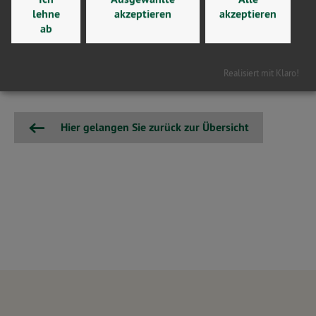
Abschließend betont Meister: „Diese Mittel könnten helfen,
lehne
akzeptieren
akzeptieren
unsere Infrastruktur zu sichern, Kommunen zu stärken und
ab
Sachsen-Anhalt auf die Klimaneutralität vorzubereiten. Wer
es aber zur Haushaltstrickserei nutzt, verspielt Vertrauen
Realisiert mit Klaro!
und verhindert echte Zukunftsinvestitionen.“
Hier gelangen Sie zurück zur Übersicht