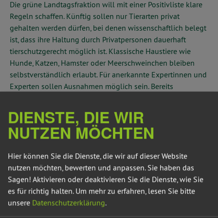
Die grüne Landtagsfraktion will mit einer Positivliste klare
Regeln schaffen. Künftig sollen nur Tierarten privat
gehalten werden dürfen, bei denen wissenschaftlich belegt
ist, dass ihre Haltung durch Privatpersonen dauerhaft
tierschutzgerecht möglich ist. Klassische Haustiere wie
Hunde, Katzen, Hamster oder Meerschweinchen bleiben
selbstverständlich erlaubt. Für anerkannte Expertinnen und
Experten sollen Ausnahmen möglich sein. Bereits
gehaltene Tiere sollen Bestandsschutz erhalten. Zoos,
Tierparks und vergleichbare Einrichtungen sind vom
DIENSTE, DIE WIR
Vorschlag ausgenommen.
NUTZEN MÖCHTEN
Frederking betont:
„Unser Antrag kriminalisiert keine
verantwortungsvollen Halterinnen und Halter. Er schützt
Hier können Sie die Dienste, die wir auf dieser Website
Tiere vor Leid, unsere heimische Natur vor Schaden und
nutzen möchten, bewerten und anpassen. Sie haben das
Menschen vor gefährlichen Situationen. Genau das ist
Sagen! Aktivieren oder deaktivieren Sie die Dienste, wie Sie
vernünftige Politik für Sachsen-Anhalt.“
es für richtig halten.
Um mehr zu erfahren, lesen Sie bitte
unsere
Datenschutzerklärung
.
Deutschland ist ein großer Markt für exotische Wildtiere.