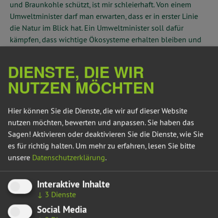
und Braunkohle schützt, ist mir schleierhaft. Von einem
Umweltminister darf man erwarten, dass er in erster Linie
die Natur im Blick hat. Ein Umweltminister soll dafür
kämpfen, dass wichtige Ökosysteme erhalten bleiben und
Grundwasser neu gebildet wird. Wir fordern weiterhin, das
Wasserentnahmegeld moderat zu erhöhen, als Anreiz,
DIENSTE, DIE WIR
Wasser zu sparen“, sagt Wolfgang Aldag, Sprecher für Natur-
NUTZEN MÖCHTEN
und Umweltschutz der grünen Landtagsfraktion.
„Laut Dürremonitor des UFZ Leipzig herrscht für den
Hier können Sie die Dienste, die wir auf dieser Website
Gesamtboden immer noch eine außergewöhnlich Dürre.
nutzen möchten, bewerten und anpassen. Sie haben das
Wasser ist ein knappes Gut und es braucht dringend einen
Sagen! Aktivieren oder deaktivieren Sie die Dienste, wie Sie
sparsamen Umgang damit. Überall im Land fallen die
es für richtig halten.
Um mehr zu erfahren, lesen Sie bitte
Dorfteiche trocken. Der Wasserspiegel im Arendsee, der aus
unsere
Datenschutzerklärung
.
Grundwasser gespeist wird, ist in den letzten Jahren um 90
Zentimeter gesunken. Bei weiter fallendem
Interaktive Inhalte
Grundwasserspiegel besteht Gefahr für viele Feuchtgebiete,
↓
3
Dienste
sie können unwiederbringlich verloren gehen. Zudem
Social Media
würden die Mehreinnahmen dem Landeshaushalt guttun.