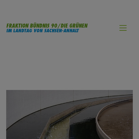
FRAKTION BÜNDNIS 90/DIE GRÜNEN
IM LANDTAG VON SACHSEN-ANHALT