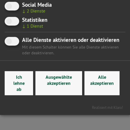
Social Media
auf den Weg. Es wurde verpasst, Synergien aufzubauen“, so
↓
2
Dienste
Frederking.
Statistiken
„Damit bei den Reformen mehr passiert, hatte ich auf eine
↓
1
Dienst
Stellungnahme des Ausschusses zum Staatsvertrag
gedrängt. In dieser findet sich nun endlich ein Bekenntnis,
Alle Dienste aktivieren oder deaktivieren
Spitzengehälter zu reduzieren und zu deckeln. Meine
Mit diesem Schalter können Sie alle Dienste aktivieren
Fraktion steht bereit, dass Reformen auch umgesetzt
oder deaktivieren.
werden.“
Ich
Ausgewählte
Alle
Hier gelangen Sie zurück zur Übersicht
lehne
akzeptieren
akzeptieren
ab
Realisiert mit Klaro!