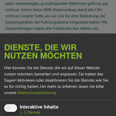
dafür notwendigen, grundlegenden Reformen geht sie gar
nicht an. Schon beim MDR-Staatsvertrag stand die CDU
nicht an unserer Seite, als wir uns für eine Deckelung der
Spitzengehälter der Führungsebene eingesetzt haben. Mit
Staatsverträgen haben die Fraktionen den Hebel, um
Auftrag und Strukturen des öffentlich-rechtlichen
Rundfunks zu ändern und damit auch den Rundfunkbeitrag
DIENSTE, DIE WIR
stabil zu halten. Die CDU-Fraktion betreibt Populismus statt
NUTZEN MÖCHTEN
Einsatz“, kritisiert Dorothea Frederking, medienpolitische
Sprecherin der grünen Landtagsfraktion.
Hier können Sie die Dienste, die wir auf dieser Website
„In dem vorliegenden Staatsvertrag sind die Ansätze für
nutzen möchten, bewerten und anpassen. Sie haben das
mehr Transparenz unzureichend. Meine Fraktion hatte dafür
Sagen! Aktivieren oder deaktivieren Sie die Dienste, wie Sie
plädiert, dass alle entgeltlichen Nebentätigkeiten von
es für richtig halten.
Um mehr zu erfahren, lesen Sie bitte
Intendant*innen und Direktor*innen veröffentlicht werden.
unsere
Datenschutzerklärung
.
Vorgesehen sind jetzt nur die, die im Zusammenhang mit
der Haupttätigkeit stehen. Auch einheitliche Compliance-
Interaktive Inhalte
Regelungen für alle Sendeanstalten fehlen. Stattdessen
↓
3
Dienste
machen sich nun ARD, ZDF und Deutschlandradio einzeln