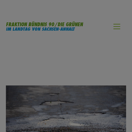
FRAKTION BÜNDNIS 90/DIE GRÜNEN
IM LANDTAG VON SACHSEN-ANHALT