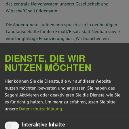
das zentrale Nervensystem unserer Gesellschaft und
Wirtschaft“, so Lüddemann.
Die Abgeordnete Lüddemann sprach sich in der heutigen
Landtagsdebatte für den Erhalt/Ersatz statt Neubau sowie
eine langfristige Finanzierung aus: „Wir brauchen ein
Neubaumoratorium und eine Sparstrategie. Über eine
Fondlösung könnte vereinbart werden, dass ab Neubau
DIENSTE, DIE WIR
von Infrastrukturprojekten regelmäßig angespart wird, um
NUTZEN MÖCHTEN
eine Sanierung in 20-30 Jahren sicherzustellen.“
Neben der Finanzierung betonte sie die Bedeutung
Hier können Sie die Dienste, die wir auf dieser Website
effizienterer Planungsprozesse: „Mit digitalen Lösungen
nutzen möchten, bewerten und anpassen. Sie haben das
und Reformen im Genehmigungs- und Vergaberecht
Sagen! Aktivieren oder deaktivieren Sie die Dienste, wie Sie
können Hürden, insbesondere in den Kommunen,
es für richtig halten.
Um mehr zu erfahren, lesen Sie bitte
genommen werden. Wir müssen innovativer und schneller
unsere
Datenschutzerklärung
.
werden.“
Interaktive Inhalte
Abschließend mahnte Lüddemann, die Verkehrspolitik als