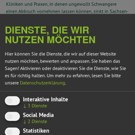
Kliniken und Praxen, in denen ungewollt Schwangere
einen Abbruch vornehmen lassen können, sinkt in Sachsen-
Anhalt stetig. Die Landesregierung muss sich auf
DIENSTE, DIE WIR
Bundesebene dafür einsetzen, dass der
Schwangerschaftsabbruch außerhalb des
NUTZEN MÖCHTEN
Strafgesetzbuches geregelt wird“, sagt Susan Sziborra-
Seidlitz, gesundheitspolitische Sprecherin der grünen
Hier können Sie die Dienste, die wir auf dieser Website
Landtagsfraktion.
nutzen möchten, bewerten und anpassen. Sie haben das
„In Sachsen-Anhalt ist derzeit nicht gewährleistet, dass in
Sagen! Aktivieren oder deaktivieren Sie die Dienste, wie Sie
landeseigenen Kliniken Schwangerschaftsabbrüche
es für richtig halten.
Um mehr zu erfahren, lesen Sie bitte
durchgeführt werden. Das Land ist gesetzlich dazu
unsere
Datenschutzerklärung
.
verpflichtet, ausreichend ambulante und stationäre
Möglichkeiten für Schwangerschaftsabbrüche
Interaktive Inhalte
sicherzustellen. Deswegen muss die Landesregierung
↓
3
Dienste
sicherstellen, dass in landeseigenen Kliniken
Social Media
Schwangerschaftsabbrüche durchgeführt werden“, so
↓
2
Dienste
Sziborra-Seidlitz.
Statistiken