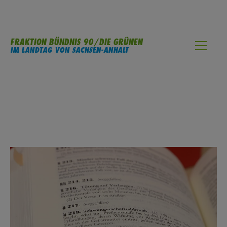
FRAKTION BÜNDNIS 90/DIE GRÜNEN
IM LANDTAG VON SACHSEN-ANHALT