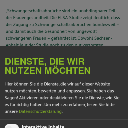
„Schwangerschaftsabbrüche sind ein unabdingbarer Teil
der Frauengesundheit. Die ELSA-Studie zeigt deutlich, dass
der Zugang zu Schwangerschaftsabbrüchen bundesweit –
und damit auch die Gesundheit von ungewollt
schwangeren Frauen – gefährdet ist. Obwohl Sachsen-
Anhalt laut der Studie noch zu den gut versorgten
Regionen gehört, ist das kein Zustand, auf dem sich die
DIENSTE, DIE WIR
Landesregierung weiter ausruhen darf. Denn wir wissen,
dass auch in Sachsen-Anhalt die Zahl der Frauenärzt*innen,
NUTZEN MÖCHTEN
die einen Schwangerschaftsabbruch durchführen, abnimmt.“
Hier können Sie die Dienste, die wir auf dieser Website
Allein in den Jahren 2017 bis 2024 ist die Zahl der
nutzen möchten, bewerten und anpassen. Sie haben das
Frauenärzt*innen, die einen Schwangerschafts-abbruch
Sagen! Aktivieren oder deaktivieren Sie die Dienste, wie Sie
durchführen, in Sachsen-Anhalt von 40 auf 30 gesunken.
es für richtig halten.
Um mehr zu erfahren, lesen Sie bitte
Die ELSA-Studie zeigt eindeutig, dass die Hauptursache für
unsere
Datenschutzerklärung
.
die schlechter werdende Versorgungslage die
Kriminalisierung von Schwangerschaftsabbrüchen ist. Wir
Interaktive Inhalte
fordern daher, dass sich Sachsen-Anhalt mit einer