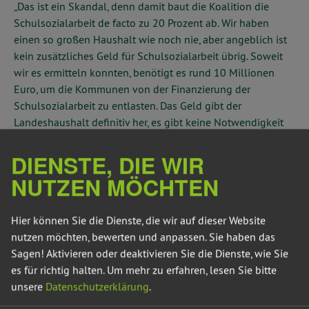
„Das ist ein Skandal, denn damit baut die Koalition die
Schulsozialarbeit de facto zu 20 Prozent ab. Wir haben
einen so großen Haushalt wie noch nie, aber angeblich ist
kein zusätzliches Geld für Schulsozialarbeit übrig. Soweit
wir es ermitteln konnten, benötigt es rund 10 Millionen
Euro, um die Kommunen von der Finanzierung der
Schulsozialarbeit zu entlasten. Das Geld gibt der
Landeshaushalt definitiv her, es gibt keine Notwendigkeit
Schulsozialarbeit in Sachsen-Anhalt zu kürzen“, sagte
Cornelia Lüddemann, Vorsitzende der grünen
DIENSTE, DIE WIR
Landtagsfraktion.
NUTZEN MÖCHTEN
Der Landesregierung sind die Anliegen und Bedürfnisse
junger Menschen unwichtig. Das ist im Land mit der
Hier können Sie die Dienste, die wir auf dieser Website
bundesweit höchsten Schulabbrecherquote inakzeptabel.
nutzen möchten, bewerten und anpassen. Sie haben das
Schulsozialarbeit ist Prävention. Alles, was hier investiert
Sagen! Aktivieren oder deaktivieren Sie die Dienste, wie Sie
wird, spart das Land an Folgekosten für fehlende
es für richtig halten.
Um mehr zu erfahren, lesen Sie bitte
Schulabschlüsse, Schulabstinenz, Mobbingopfer,
unsere
Datenschutzerklärung
.
überlastete Lehrerinnen und Lehrer. Schulsozialarbeit ist