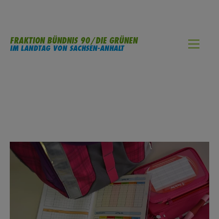
FRAKTION BÜNDNIS 90/DIE GRÜNEN
IM LANDTAG VON SACHSEN-ANHALT