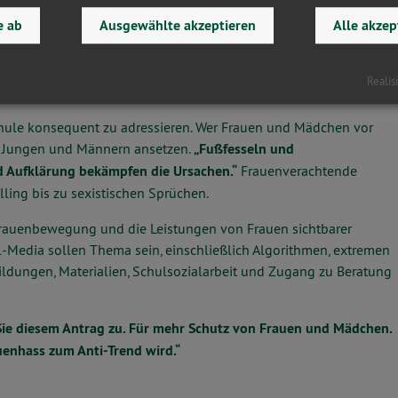
e ab
Ausgewählte akzeptieren
Alle akzep
en durch rechtspopulistische und rassistische Akteure:
„Wer
r Muslime zu hetzen, missbraucht reale Gefahren. Das ist Hetze
Realis
hule konsequent zu adressieren. Wer Frauen und Mädchen vor
on Jungen und Männern ansetzen.
„Fußfesseln und
 Aufklärung bekämpfen die Ursachen.“
Frauenverachtende
ling bis zu sexistischen Sprüchen.
 Frauenbewegung und die Leistungen von Frauen sichtbarer
l-Media sollen Thema sein, einschließlich Algorithmen, extremen
bildungen, Materialien, Schulsozialarbeit und Zugang zu Beratung
ie diesem Antrag zu. Für mehr Schutz von Frauen und Mädchen.
auenhass zum Anti-Trend wird.“