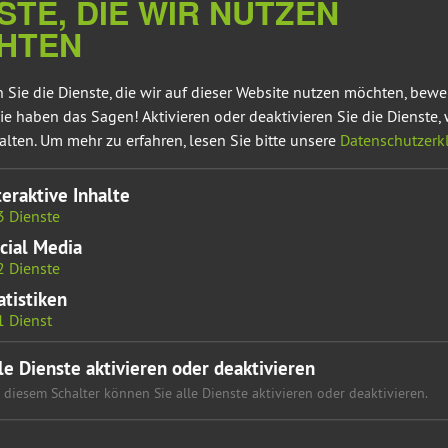
STE, DIE WIR NUTZEN
HTEN
 Sie die Dienste, die wir auf dieser Website nutzen möchten, bew
ie haben das Sagen! Aktivieren oder deaktivieren Sie die Dienste, 
HT DER DEMOKRATIE
alten.
Um mehr zu erfahren, lesen Sie bitte unsere
Datenschutzerk
teraktive Inhalte
3
Dienste
rdert mehr feministische Bildung an Schulen sowie eine
cial Media
n. Susan Sziborra-Seidlitz, Sprecherin für Gleichstellung,
2
Dienste
Rechtsextremismus und Autoritarismus“
und als
„klare Gefahr für
atistiken
1
Dienst
etz, im Fernsehen, in vermeintlich harmlosen
ministische Narrative rüttelten an der Gleichwertigkeit aller
le Dienste aktivieren oder deaktivieren
cer und extreme Online-Communities verbreitet, etwa durch Pick-
 diesem Schalter können Sie alle Dienste aktivieren oder deaktivieren.
encer.
Sie lehnen Gleichberechtigung ab und geben Frauen die
e in rechtsextreme und autoritäre Ideologien und ein