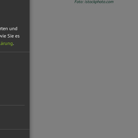
Foto: istockphoto.com
erten und
wie Sie es
lärung
.