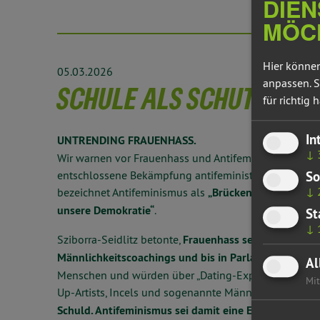
DIEN
MÖC
Hier können
05.03.2026
anpassen. S
SCHULE ALS SCHUTZMAC
für richtig h
In
UNTRENDING FRAUENHASS.
↓
Wir warnen vor Frauenhass und Antifeminismus und fo
So
entschlossene Bekämpfung antifeministischer Strukture
↓
bezeichnet Antifeminismus als
„Brückenideologie in 
unsere Demokratie“
.
St
↓
Sziborra-Seidlitz betonte,
Frauenhass sei Alltag, im N
Männlichkeitscoachings und bis in Parlamente.
Antife
Al
Menschen und würden über „Dating-Experten“, Influen
Mit
Up-Artists, Incels und sogenannte Männlichkeitsinflu
Schuld. Antifeminismus sei damit eine Einstiegsdrog