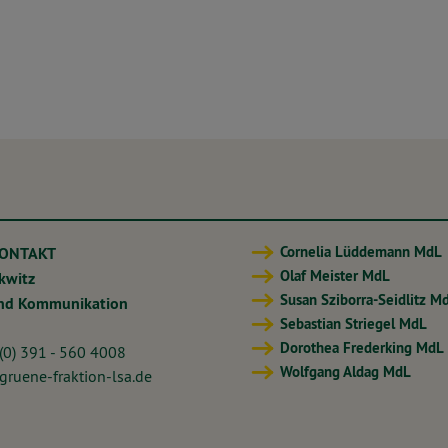
Cornelia Lüddemann MdL
KONTAKT
Olaf Meister MdL
ckwitz
Susan Sziborra-Seidlitz M
und Kommunikation
Sebastian Striegel MdL
Dorothea Frederking MdL
 (0) 391 - 560 4008
Wolfgang Aldag MdL
ruene-fraktion-lsa.de