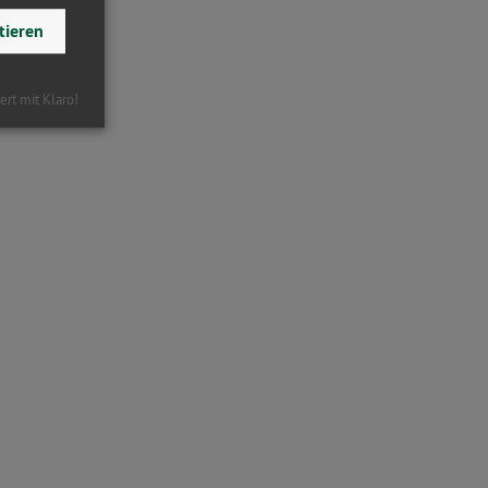
tieren
iert mit Klaro!