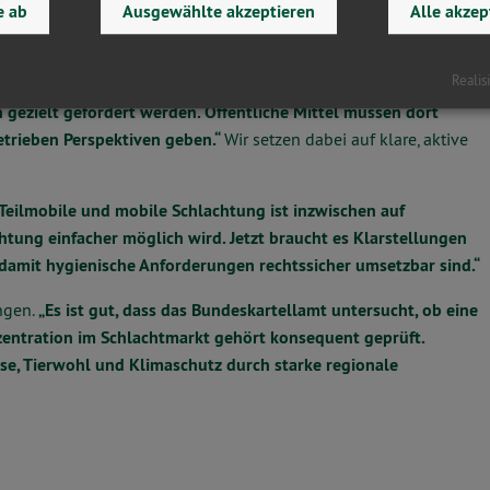
e ab
Ausgewählte akzeptieren
Alle akzep
iktieren. Gleichzeitig nehmen Tierleid auf langen Transporten
Realis
und regionale Wertschöpfung braucht.
„Wir setzen uns dafür ein,
 gezielt gefördert werden. Öffentliche Mittel müssen dort
trieben Perspektiven geben.“
Wir setzen dabei auf klare, aktive
Teilmobile und mobile Schlachtung ist inzwischen auf
htung einfacher möglich wird. Jetzt braucht es Klarstellungen
damit hygienische Anforderungen rechtssicher umsetzbar sind.“
ngen.
„Es ist gut, dass das Bundeskartellamt untersucht, ob eine
nzentration im Schlachtmarkt gehört konsequent geprüft.
reise, Tierwohl und Klimaschutz durch starke regionale