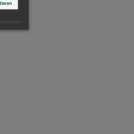
tieren
iert mit Klaro!