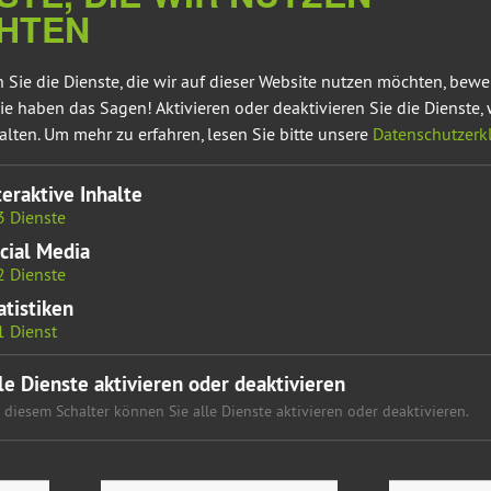
HTEN
 Sie die Dienste, die wir auf dieser Website nutzen möchten, bew
ie haben das Sagen! Aktivieren oder deaktivieren Sie die Dienste, 
alten.
Um mehr zu erfahren, lesen Sie bitte unsere
Datenschutzerk
RG VERSCHÄRFT A
teraktive Inhalte
GEN SCHLACHTSTANDORTEN
3
Dienste
cial Media
2
Dienste
ischen Perleberg, der zur Schlachthof Uhlen GmbH gehört,
atistiken
kapazitäten. Für viele schweinehaltende Betriebe bedeutet das
1
Dienst
 zu den großen Standorten des Tönnies-Konzerns zu bringen, nach
enbrück (Nordrhein-Westfalen) und Kellinghusen (Schleswig-
le Dienste aktivieren oder deaktivieren
 diesem Schalter können Sie alle Dienste aktivieren oder deaktivieren.
Bündnis 90/Die Grünen im Landtag von Sachsen-Anhalt, erklärt:
n Tönnies Schlachthöfe. Das ist kritisch, weil der Konzern seine