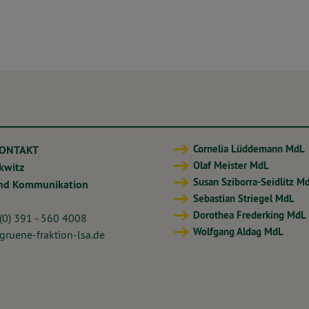
Cornelia Lüddemann MdL
KONTAKT
Olaf Meister MdL
ckwitz
Susan Sziborra-Seidlitz M
und Kommunikation
Sebastian Striegel MdL
Dorothea Frederking MdL
 (0) 391 - 560 4008
Wolfgang Aldag MdL
ruene-fraktion-lsa.de