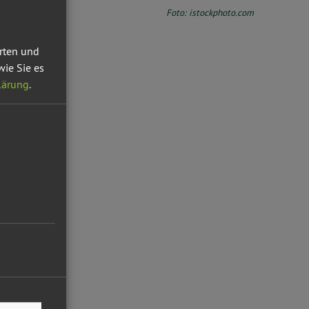
Foto: istockphoto.com
erten und
wie Sie es
lärung
.