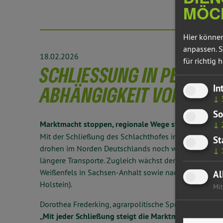
MÖC
Hier können
anpassen. S
18.02.2026
für richtig h
SCHLIESSUNG IN PERLEBE
In
BHÄNGIGKEIT VON WENI
↓
So
Marktmacht stoppen, regionale Wege stärken.
↓
Mit der Schließung des Schlachthofes im brandenburg
St
drohen im Norden Deutschlands noch weniger Schlacht
↓
längere Transporte. Zugleich wächst der Druck, Tiere
Weißenfels in Sachsen-Anhalt sowie nach Rheda-Wied
Al
Holstein).
Mit
Dorothea Frederking, agrarpolitische Sprecherin von 
„Mit jeder Schließung steigt die Marktmacht der große