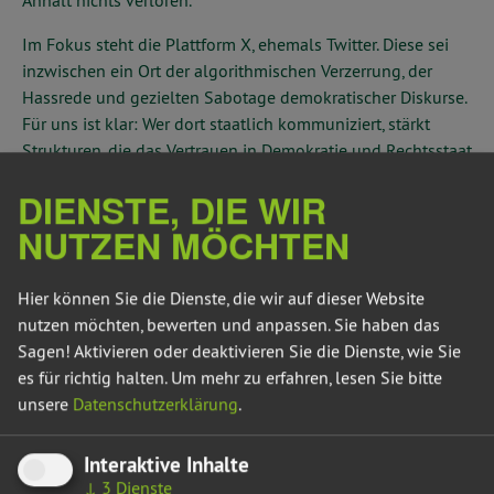
Anhalt nichts verloren.“
Im Fokus steht die Plattform X, ehemals Twitter. Diese sei
inzwischen ein Ort der algorithmischen Verzerrung, der
Hassrede und gezielten Sabotage demokratischer Diskurse.
Für uns ist klar: Wer dort staatlich kommuniziert, stärkt
Strukturen, die das Vertrauen in Demokratie und Rechtsstaat
systematisch untergraben.
DIENSTE, DIE WIR
Unser Antrag verlangt, dass das Land nur auf Plattformen
NUTZEN MÖCHTEN
aktiv bleibt, die Datenschutz, Transparenz und
demokratische Standards erfüllen. Eine plural aufgestellte
Hier können Sie die Dienste, die wir auf dieser Website
Plattformstrategie soll dabei helfen, die staatliche
nutzen möchten, bewerten und anpassen. Sie haben das
Kommunikation krisenfest und unabhängig zu gestalten.
Sagen! Aktivieren oder deaktivieren Sie die Dienste, wie Sie
Ziel ist eine digitale Infrastruktur, die nicht von Milliardären
es für richtig halten.
Um mehr zu erfahren, lesen Sie bitte
oder undurchsichtigen Algorithmen gesteuert wird, sondern
unsere
Datenschutzerklärung
.
dem Gemeinwohl dient.
Zugleich soll sich Sachsen-Anhalt auf Bundes- und EU-
Interaktive Inhalte
Ebene für eine unabhängige, öffentlich getragene
↓
3
Dienste