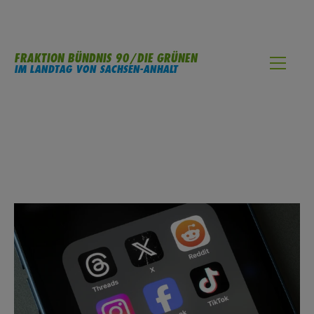
FRAKTION BÜNDNIS 90/DIE GRÜNEN
IM LANDTAG VON SACHSEN-ANHALT