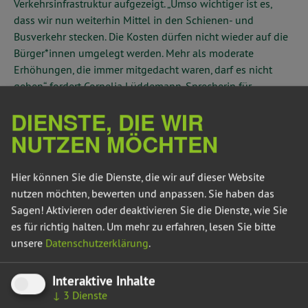
Verkehrsinfrastruktur aufgezeigt. „Umso wichtiger ist es,
dass wir nun weiterhin Mittel in den Schienen- und
Busverkehr stecken. Die Kosten dürfen nicht wieder auf die
Bürger*innen umgelegt werden. Mehr als moderate
Erhöhungen, die immer mitgedacht waren, darf es nicht
geben“, fordert Cornelia Lüddemann, Sprecherin für
Mobilität der grünen Landtagsfraktion.
DIENSTE, DIE WIR
„Die Einführung des Deutschlandtickets war ein
NUTZEN MÖCHTEN
revolutionärer Erfolg. Insbesondere für Pendler*innen
wurde ein kostengünstiges und nutzungsfreundliches Abo
Hier können Sie die Dienste, die wir auf dieser Website
geschaffen“, so Lüddemann und ergänzt:
nutzen möchten, bewerten und anpassen. Sie haben das
„Finanzierungsengpässe, insbesondere für
Sagen! Aktivieren oder deaktivieren Sie die Dienste, wie Sie
Angebotserweiterungen, waren bei der strukturellen
es für richtig halten.
Um mehr zu erfahren, lesen Sie bitte
Unterfinanzierung des Gesamtsystems ÖPNV absehbar. Es
unsere
Datenschutzerklärung
.
braucht mehr Steuerfinanzierung im ÖPNV und eine offene
Kostenrechnung, dabei sind der Bund, das Land als auch
Interaktive Inhalte
die Kommunen gefragt. Ebenso müssen die
↓
3
Dienste
Regionalisierungsmittel schneller ausgezahlt werden.