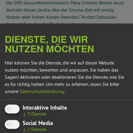
Die SPD-Gesundheitsministerin Petra Grimme-Benne muss
deshalb dieses Jamba-Abo der Corona-Zeit mit wenig
Nutzen aber hohen Kosten beenden,“ fordert Sebastian
Striegel, Sprecher für Digitales Leben der grünen
Landtagsfraktion.
DIENSTE, DIE WIR
Nach vorliegenden Hinweisen handelt es sich bei den
NUTZEN MÖCHTEN
geheimen Luca-App-Verträgen um ein zweijähriges Abo-
Modell, das aktiv nach einem Jahr gekündigt werden muss.
Hier können Sie die Dienste, die wir auf dieser Website
Die Kündigungsfrist soll bei einem Monat liegen.
nutzen möchten, bewerten und anpassen. Sie haben das
„Spätestens im Februar muss Sachsen-Anhalt kündigen
Sagen! Aktivieren oder deaktivieren Sie die Dienste, wie Sie
und diesen teuren Fehlkauf beenden. Es wurde schon zu
es für richtig halten.
Um mehr zu erfahren, lesen Sie bitte
viel Steuergeld dafür verschleudert“, kritisiert Striegel.
unsere
Datenschutzerklärung
.
„Neben den hohen Kosten und Datenschutzbedenken wird
die App kaum genutzt. Die App ist für eine schnelle
Interaktive Inhalte
Kontaktnachverfolgung ungeeignet, da zur Nutzung von
↓
3
Dienste
Amts wegen Abfragen über die Gesundheitsämter gestellt
Social Media
werden müssen. Wegen der hohen Infektionszahlen ist dies
↓
2
Dienste