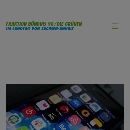
FRAKTION BÜNDNIS 90/DIE GRÜNEN
IM LANDTAG VON SACHSEN-ANHALT