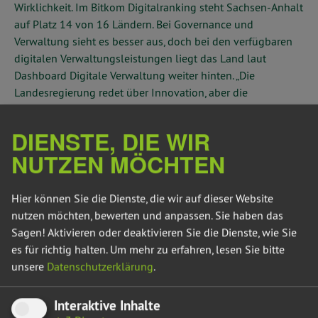
Wirklichkeit. Im Bitkom Digitalranking steht Sachsen-Anhalt
auf Platz 14 von 16 Ländern. Bei Governance und
Verwaltung sieht es besser aus, doch bei den verfügbaren
digitalen Verwaltungsleistungen liegt das Land laut
Dashboard Digitale Verwaltung weiter hinten. „Die
Landesregierung redet über Innovation, aber die
Bürgerinnen und Bürger erleben zu oft Warteschleife,
Papierformular und Behördenpingpong.“
DIENSTE, DIE WIR
Die Fraktion Bündnis 90/Die Grünen fordert einen Neustart
NUTZEN MÖCHTEN
für die digitale Verwaltung. Alle Verwaltungsleistungen
sollen über einen zentralen Zugang erreichbar sein. Eine
Hier können Sie die Dienste, die wir auf dieser Website
App des Landes soll die Schnittstelle zum Amt werden,
nutzen möchten, bewerten und anpassen. Sie haben das
nutzbar auf Smartphone und Tablet, mit sicheren
Sagen! Aktivieren oder deaktivieren Sie die Dienste, wie Sie
Schnittstellen, einheitlichen Standards und echter
es für richtig halten.
Um mehr zu erfahren, lesen Sie bitte
Nutzerfreundlichkeit.
unsere
Datenschutzerklärung
.
„Digitalisierung ist kein Schaufensterprojekt für
Sonntagsreden. Sie ist die Werkbank für ein moderneres
Interaktive Inhalte