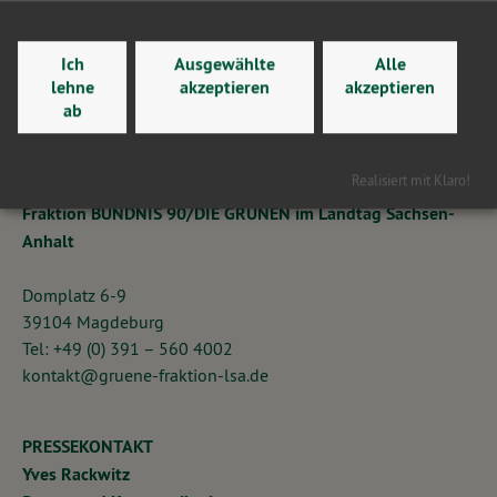
Ich
Ausgewählte
Alle
lehne
akzeptieren
akzeptieren
ab
Realisiert mit Klaro!
KONTAKT
Fraktion BÜNDNIS 90/DIE GRÜNEN im Landtag Sachsen-
Anhalt
Domplatz 6-9
39104 Magdeburg
Tel: +49 (0) 391 – 560 4002
kontakt@gruene-fraktion-lsa.de
PRESSEKONTAKT
Yves Rackwitz