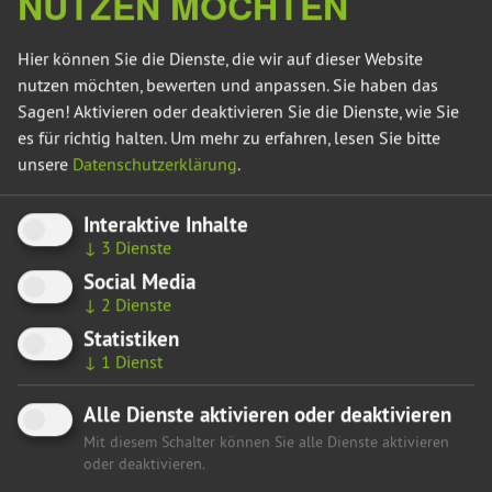
NUTZEN MÖCHTEN
es noch ein paar Jahre. Es droht, dass bis dahin
energieintensive Unternehmen verloren gehen. Ich will die
Hier können Sie die Dienste, die wir auf dieser Website
Industrie gerne an unserem Standort halten. Um
nutzen möchten, bewerten und anpassen. Sie haben das
den betroffenen Unternehmen eine Brücke in die
Sagen! Aktivieren oder deaktivieren Sie die Dienste, wie Sie
Zukunft zu bauen, ist der zeitlich
es für richtig halten.
Um mehr zu erfahren, lesen Sie bitte
begrenzte Industriestrompreis trotz aller
unsere
Datenschutzerklärung
.
Schwierigkeiten und Kosten notwendig. Wichtig ist, dass
es nicht zu internen Wettbewerbsverzerrungen kommt. Die
Interaktive Inhalte
Abgrenzung muss geklärt werden. Selbstverständlich sind
↓
3
Dienste
auch die beihilferechtlichen Fragen mit der EU zu klären.“
Social Media
↓
2
Dienste
Hier gelangen Sie zurück zur Übersicht
Statistiken
↓
1
Dienst
Alle Dienste aktivieren oder deaktivieren
Mit diesem Schalter können Sie alle Dienste aktivieren
oder deaktivieren.