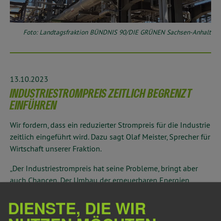
Foto: Landtagsfraktion BÜNDNIS 90/DIE GRÜNEN Sachsen-Anhalt
13.10.2023
INDUSTRIESTROMPREIS ZEITLICH BEGRENZT
EINFÜHREN
Wir fordern, dass ein reduzierter Strompreis für die Industrie
zeitlich eingeführt wird. Dazu sagt Olaf Meister, Sprecher für
Wirtschaft unserer Fraktion.
„Der Industriestrompreis hat seine Probleme, bringt aber
auch Chancen. Der Umbau der erneuerbaren Energien
wurde jahrelang von CDU-geführten Regierungen
DIENSTE, DIE WIR
vernachlässigt. Jetzt nimmt er wieder Fahrt auf, aber bis die
Industrie von den niedrigen Strompreisen profitiert, dauert