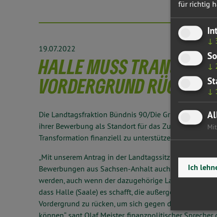
für richtig h
In
↓
19.07.2022
So
HALLE MUSS TRANSFORM
↓
VORDERGRUND RÜCKEN
St
↓
Al
Die Landtagsfraktion Bündnis 90/Die Grünen begrüßt d
ihrer Bewerbung als Standort für das Zukunftszentru
Mit
Transformation finanziell zu unterstützen.
„Mit unserem Antrag in der Landtagssitzung im Septe
Ich lehn
Bewerbungen aus Sachsen-Anhalt auch finanziell zu u
werden, auch wenn der dazugehörige Landtagsbeschluss
dass Halle (Saale) es schafft, die außergewöhnliche 
Vordergrund zu rücken, um sich gegen die zahlreich
können“, sagt Olaf Meister, finanzpolitischer Sprecher