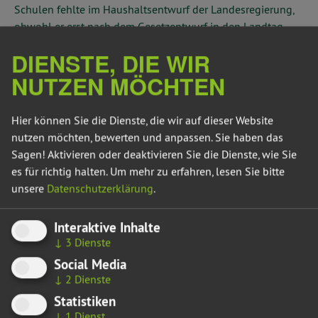
Schulen fehlte im Haushaltsentwurf der Landesregierung,
obwohl er erst nach dem Gesetzentwurf in den Landtag
eingebracht wurde. Jetzt sollen nach Willen der
DIENSTE, DIE WIR
Koalitionsfraktionen im Finanzausschuss die angedachten
NUTZEN MÖCHTEN
flexiblen Schulbudgets geopfert werden. Das macht mich
fassungslos“, sagt Susan Sziborra-Seidlitz,
bildungspolitische Sprecherin der grünen Landtagsfraktion.
Hier können Sie die Dienste, die wir auf dieser Website
nutzen möchten, bewerten und anpassen. Sie haben das
„Die Koalition kassiert selbst ihren eigenen Vorschlag zur
Sagen! Aktivieren oder deaktivieren Sie die Dienste, wie Sie
Bekämpfung des Lehrkräftemangels. Anfang des Jahres hat
es für richtig halten.
Um mehr zu erfahren, lesen Sie bitte
Ministerpräsident Reiner Haseloff den Lehrkräftemangel zur
unsere
Datenschutzerklärung
.
Chefsache erklärt und einen Bildungsdialog einberufen. Zu
den wenigen positiven und erfolgversprechenden
Interaktive Inhalte
Vorhaben gehörte dabei ein flexibles Budget für Schulen,
↓
3
Dienste
das sie bei Bedarf für Vertretungslehrkräfte oder anderes
Fachpersonal einsetzen können. Nun soll die Finanzierung
Social Media
der Freien Schulen weichen, ein Thema, das längst
↓
2
Dienste
überfällig ist und hätte im Haushalt eingeplant werden
Statistiken
müssen. Wir werden weiterhin Druck ausüben, um eine
↓
1
Dienst