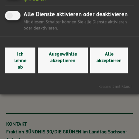
andere Deckungsquelle heranzuziehen.“
Alle Dienste aktivieren oder deaktivieren
Mit diesem Schalter können Sie alle Dienste aktivieren
Hier gelangen Sie zurück zur Übersicht
oder deaktivieren.
Ich
Ausgewählte
Alle
lehne
akzeptieren
akzeptieren
ab
Realisiert mit Klaro!
KONTAKT
Fraktion BÜNDNIS 90/DIE GRÜNEN im Landtag Sachsen-