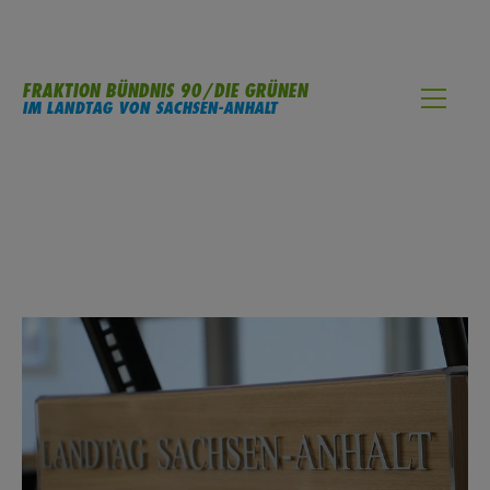
FRAKTION BÜNDNIS 90/DIE GRÜNEN
IM LANDTAG VON SACHSEN-ANHALT