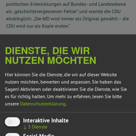
politischen Entwicklungen auf Bundes- und Landesebene
als „geschichtsvergessenen Fehler“ und warnte die CDU
eindringlich: „Die AfD wird immer als Original gewählt – die
CDU wird nur als Kopie enden.“
Lüddemann machte deutlich, dass Demokrat*innen
DIENSTE, DIE WIR
gefordert sind, sich nicht nur von der AfD abzugrenzen,
sondern echte Lösungen für die drängenden
NUTZEN MÖCHTEN
Herausforderungen der Zeit zu bieten. „Klimakrise,
demografischer Wandel, Bildung – das sind die wahren
Hier können Sie die Dienste, die wir auf dieser Website
Zukunftsthemen! Doch die Konservativen verstecken ihre
nutzen möchten, bewerten und anpassen. Sie haben das
Konzeptlosigkeit hinter endlosen Migrationsdebatten.“
Sagen! Aktivieren oder deaktivieren Sie die Dienste, wie Sie
es für richtig halten.
Um mehr zu erfahren, lesen Sie bitte
Wir mahnen: Das größte Sicherheitsrisiko ist die Klimakrise.
unsere
Datenschutzerklärung
.
Die Energiewende ist die Lösung und eine Chance für
Sachsen-Anhalt. Sie fordern von der Landesregierung
Interaktive Inhalte
entschlossenes Handeln. „Der massive Ausbau erneuerbarer
↓
3
Dienste
Energien ist der Schlüssel für eine starke Wirtschaft.
Social Media
Während andere Mauern bauen, setzen wir auf