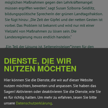
möglichen Maßnahmen gegen den Lehrkräftemangel
müssen ergriffen werden“, sagt Susan Sziborra-Seidlitz,
bildungspolitische Sprecherin der grünen Landtagsfraktion.
Sie fügt hinzu: „Die Zeit der Gipfel und der netten Gesten ist
vorbei. Das Problem ist bekannt und wird nur mit einer
Vielzahl von Maßnahmen zu lösen sein. Die
Landesregierung muss endlich handeln.“
„Ein Teil der Lösung ist, Seiteneinsteiger*innen für den
Lehrberuf zu gewinnen. Die Bedingungen für den
DIENSTE, DIE WIR
Seiteneinstieg ins Lehramt müssen verbessert und damit
attraktiver werden. Bisher haben viele Interessenten keine
NUTZEN MÖCHTEN
Möglichkeit, Lehrerin oder Lehrer zu werden, zum Beispiel
aufgrund eines fehlenden Masterabschlusses. Wir fordern
Hier können Sie die Dienste, die wir auf dieser Website
deswegen, dass ermöglicht wird, sich für den Lehrberuf
nutzen möchten, bewerten und anpassen. Sie haben das
durch berufsbegleitende universitäre Weiterbildung zu
Sagen! Aktivieren oder deaktivieren Sie die Dienste, wie Sie
qualifizieren. Seiteneinsteiger*innen sollen außerdem nach
es für richtig halten.
Um mehr zu erfahren, lesen Sie bitte
fünf Jahren im Schuldienst gleich wie andere Lehrkräfte
unsere
Datenschutzerklärung
.
verdienen können“, erklärt Sziborra-Seidlitz.