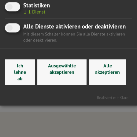
Statistiken
Wechsel an der Spitze reicht nicht. Notwendig ist eine
↓
1
Dienst
umfassende Neuausrichtung hin zu Chancengerechtigkeit,
Digitalisierung, Lehrkräftegewinnung und moderner
Alle Dienste aktivieren oder deaktivieren
Schulentwicklung.
Mit diesem Schalter können Sie alle Dienste aktivieren
oder deaktivieren.
Hier gelangen Sie zurück zur Übersicht
Ich
Ausgewählte
Alle
lehne
akzeptieren
akzeptieren
ab
Realisiert mit Klaro!