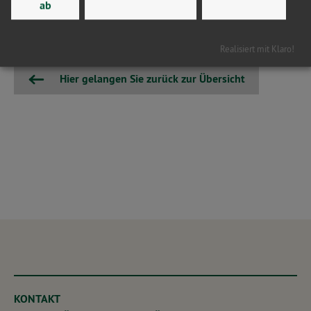
ab
anstehende Landesgesetz zur kommunalen Wärmeplanung
sind solche Rückschritte politisch nicht tragbar.
Realisiert mit Klaro!
Hier gelangen Sie zurück zur Übersicht
KONTAKT