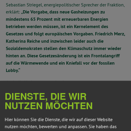
Sebastian Striegel, energiepolitischer Sprecher der Fraktion,
erklärt:
„Die Vorgabe, dass neue Gasheizungen zu
mindestens 65 Prozent mit erneuerbaren Energien
betrieben werden müssen, ist ein Kernelement des
Gesetzes und folgt europäischen Vorgaben. Friedrich Merz,
Katherina Reiche und inzwischen leider auch die
Sozialdemokraten stellen den Klimaschutz immer wieder
hinten an. Diese Gesetzesänderung ist ein Frontalangriff
auf die Wärmewende und ein Kniefall vor der fossilen
Lobby.“
Auch die Umbenennung in ein
Gebäudemodernisierungsgesetz ändert nichts am
DIENSTE, DIE WIR
Rückschritt. Striegel sagt:
„Modern ist hier nichts. Die
NUTZEN MÖCHTEN
Bundesregierung verspielt unsere Spitzenstellung beim
Ausbau der erneuerbaren Energien. Und sie behindert
aktiv die laufende Wärmewende. Andere Länder zeigen,
Hier können Sie die Dienste, die wir auf dieser Website
wie es geht. Diese Entscheidung ist weder ökonomisch
nutzen möchten, bewerten und anpassen. Sie haben das