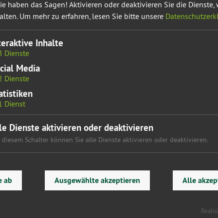
ie haben das Sagen! Aktivieren oder deaktivieren Sie die Dienste, 
alten.
Um mehr zu erfahren, lesen Sie bitte unsere
Datenschutzerk
teraktive Inhalte
3
Dienste
cial Media
2
Dienste
atistiken
TENDES RECHT KONSEQUENT
1
Dienst
le Dienste aktivieren oder deaktivieren
 diesem Schalter können Sie alle Dienste aktivieren oder deaktivieren.
t nach dem heutigen Innenausschuss die konsequente Umsetzung
enden Protesten gegen die Maßnahmen zur Eindämmung der
e ab
Ausgewählte akzeptieren
Alle akzep
huss hat gezeigt, dass eine konsequentere Durchsetzung des
rationen werden von rechtsextremen und demokratiefeindlichen
Realis
sen verstärkt in den Blick genommen und mit Sanktionen belegt