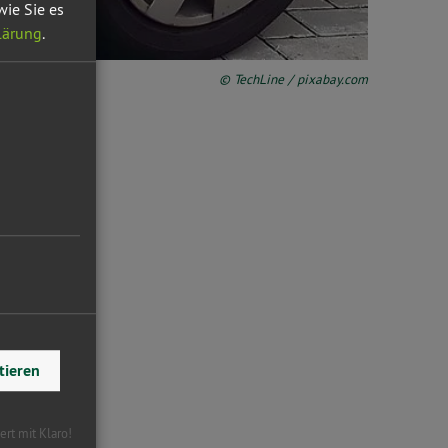
wie Sie es
lärung
.
© TechLine / pixabay.com
tieren
iert mit Klaro!