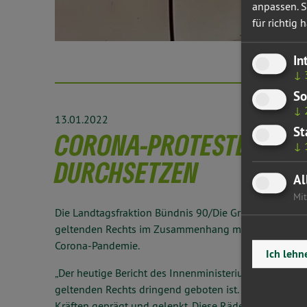
anpassen. S
für richtig h
In
↓
So
↓
13.01.2022
St
CORONA-PROTESTE: GEL
↓
DURCHSETZEN
Al
Mit
Die Landtagsfraktion Bündnis 90/Die Grünen forder
geltenden Rechts im Zusammenhang mit den anhalt
Corona-Pandemie.
Ich lehn
„Der heutige Bericht des Innenministeriums im Aussc
geltenden Rechts dringend geboten ist. Die Demonst
Kräften geprägt und gelenkt. Diese Rädelsführer müs