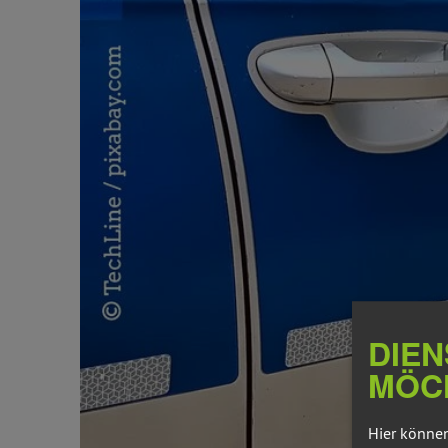
DIEN
MÖC
Hier können