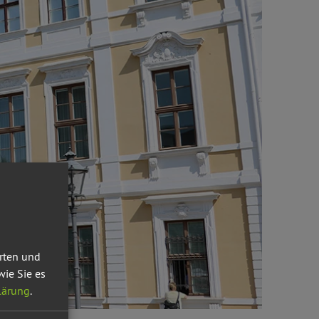
erten und
wie Sie es
lärung
.