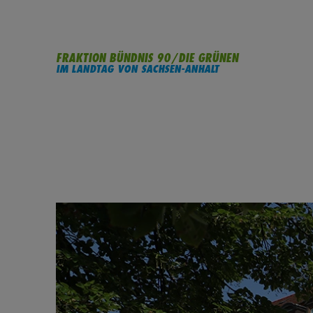
FRAKTION BÜNDNIS 90/DIE GRÜNEN
IM LANDTAG VON SACHSEN-ANHALT