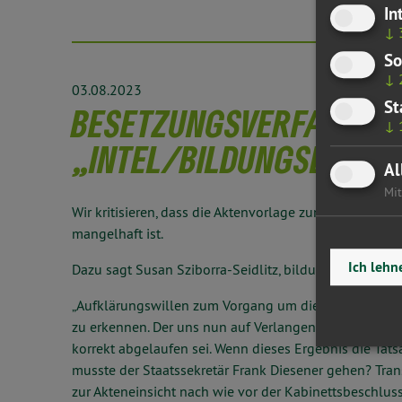
In
↓
So
↓
03.08.2023
St
BESETZUNGSVERFAHREN 
↓
„INTEL/BILDUNGSLAND 
Al
Mit
Wir kritisieren, dass die Aktenvorlage zum Besetzungs
mangelhaft ist.
Ich lehn
Dazu sagt Susan Sziborra-Seidlitz, bildungspolitische
„Aufklärungswillen zum Vorgang um die Besetzung der 
zu erkennen. Der uns nun auf Verlangen vorgelegte A
korrekt abgelaufen sei. Wenn dieses Ergebnis die Tats
musste der Staatssekretär Frank Diesener gehen? Tran
zur Akteneinsicht nach wie vor der Kabinettsbeschluss