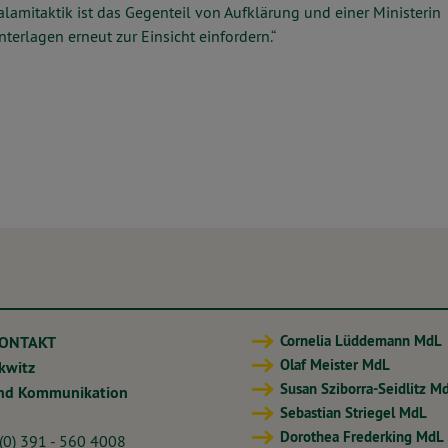
amitaktik ist das Gegenteil von Aufklärung und einer Ministerin
terlagen erneut zur Einsicht einfordern.“
Cornelia Lüddemann MdL
KONTAKT
Olaf Meister MdL
ckwitz
Susan Sziborra-Seidlitz M
und Kommunikation
Sebastian Striegel MdL
Dorothea Frederking MdL
 (0) 391 - 560 4008