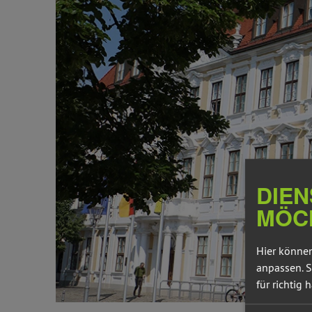
DIEN
MÖC
Hier können
anpassen. S
für richtig h