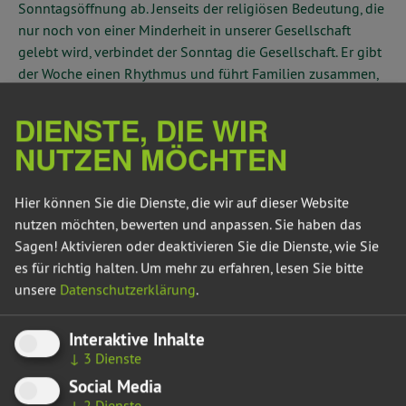
Sonntagsöffnung ab. Jenseits der religiösen Bedeutung, die
nur noch von einer Minderheit in unserer Gesellschaft
gelebt wird, verbindet der Sonntag die Gesellschaft. Er gibt
der Woche einen Rhythmus und führt Familien zusammen,
ist gemeinsamer Ruhetag und Freizeit. Gerade in unserer
vielfältiger gewordenen Gesellschaft sind solche
DIENSTE, DIE WIR
verbindenden Elemente wichtig. Deshalb soll der Sonntag
NUTZEN MÖCHTEN
weiter für möglichst Viele arbeitsfrei bleiben“, sagte Olaf
Meister, wirtschaftspolitischer Sprecher der grünen
Hier können Sie die Dienste, die wir auf dieser Website
Landtagsfraktion.
nutzen möchten, bewerten und anpassen. Sie haben das
„Anstatt für mehr Rechtsklarheit zu sorgen, wird ein
Sagen! Aktivieren oder deaktivieren Sie die Dienste, wie Sie
unbestimmter und damit unsicherer neuer Begriff
es für richtig halten.
Um mehr zu erfahren, lesen Sie bitte
geschaffen. Das ist ein Bärendienst für alle Beteiligten.
unsere
Datenschutzerklärung
.
Dementsprechend verheerend sind die Stellungnahmen
dazu. Nicht nur Kirchen und Gewerkschaften sind dagegen,
Interaktive Inhalte
sondern auch die Wirtschaft selbst. Sie will nicht mehr
↓
3
Dienste
Sonntage, sondern eine rechtssichere Anwendung der
Social Media
bisherigen Regelung“, so Meister.
↓
2
Dienste