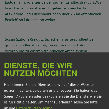
Lüddemann, Vorsitzende der grünen Landtagsfraktion. „Wir
brauchen ein gezielteres Vorgehen aus verstärkter
Aufklärung und Einschränkungen über 2G im öffentlichen
Bereich“, so Lüddemann weiter.
Susan Sziborra-Seidlitz, Sprecherin für Gesundheit der
grünen Landtagsfraktion, fordert für die nächste
Verordnung zu einem verbindlichen Ampelsystem
zurückzukehren. „Derzeit haben die Landkreise kaum
DIENSTE, DIE WIR
Vorgaben und legen selbst je nach Lage Einschränkungen
fest. Dieser Flickenteppich muss beendet werden, es
NUTZEN MÖCHTEN
braucht klare Ansagen, wann welche Maßnahmen zur
Eindämmung der Pandemie in Kraft treten. Deshalb muss
Hier können Sie die Dienste, die wir auf dieser Website
das Ampelsystem mit zwei Warnstufen, das die Inzidenz und
nutzen möchten, bewerten und anpassen. Sie haben das
Hospitalisierungsrate in den jeweiligen Landkreisen
Sagen! Aktivieren oder deaktivieren Sie die Dienste, wie Sie
berücksichtigt, wieder eingeführt werden. Wenn die
es für richtig halten.
Um mehr zu erfahren, lesen Sie bitte
Warnstufe erreicht wird, greifen dann automatisch wieder
unsere
Datenschutzerklärung
.