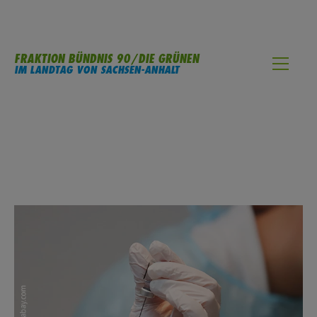
FRAKTION BÜNDNIS 90/DIE GRÜNEN
IM LANDTAG VON SACHSEN-ANHALT