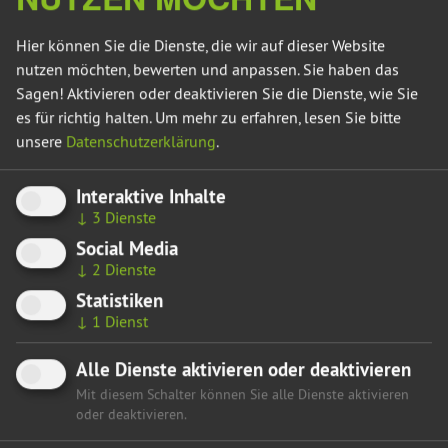
Hier können Sie die Dienste, die wir auf dieser Website
Umweltpapier: Was uns trägt
nutzen möchten, bewerten und anpassen. Sie haben das
Sagen! Aktivieren oder deaktivieren Sie die Dienste, wie Sie
es für richtig halten.
Um mehr zu erfahren, lesen Sie bitte
unsere
Datenschutzerklärung
.
Flyer „Unser Plan für eine Lebendige Natur in
Sachsen-Anhalt“
Interaktive Inhalte
↓
3
Dienste
Social Media
↓
2
Dienste
Statistiken
↓
1
Dienst
Alle Dienste aktivieren oder deaktivieren
Mit diesem Schalter können Sie alle Dienste aktivieren
oder deaktivieren.