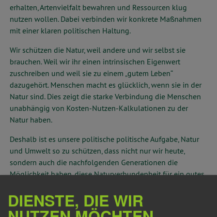
erhalten, Artenvielfalt bewahren und Ressourcen klug
nutzen wollen. Dabei verbinden wir konkrete Maßnahmen
mit einer klaren politischen Haltung.
Wir schützen die Natur, weil andere und wir selbst sie
brauchen. Weil wir ihr einen intrinsischen Eigenwert
zuschreiben und weil sie zu einem „gutem Leben“
dazugehört. Menschen macht es glücklich, wenn sie in der
Natur sind. Dies zeigt die starke Verbindung die Menschen
unabhängig von Kosten-Nutzen-Kalkulationen zu der
Natur haben.
Deshalb ist es unsere politische politische Aufgabe, Natur
und Umwelt so zu schützen, dass nicht nur wir heute,
sondern auch die nachfolgenden Generationen die
Möglichkeit haben, diese Naturverbundenheit für ein gutes
Leben zu bewahren.
DIENSTE, DIE WIR
Für eine lebenswerte Zukunft heute und für kommende
NUTZEN MÖCHTEN
Generationen.